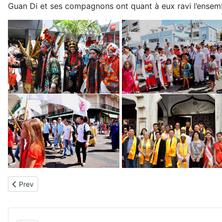
Guan Di et ses compagnons ont quant à eux ravi l’ensem
Previous article: Samedi 27 juillet 2013 - Guan Di 2013
Prev