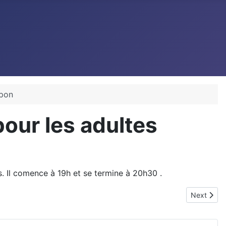
mpon
our les adultes
 Il comence à 19h et se termine à 20h30 .
Next artic
Next